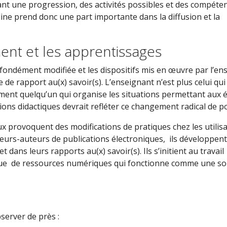
xant une progression, des activités possibles et des compéte
line prend donc une part importante dans la diffusion et la
ment et les apprentissages
fondément modifiée et les dispositifs mis en œuvre par l’en
de rapport au(x) savoir(s). L’enseignant n’est plus celui qui
vement quelqu’un qui organise les situations permettant aux 
ations didactiques devrait refléter ce changement radical de p
ux provoquent des modifications de pratiques chez les utilis
cteurs-auteurs de publications électroniques, ils développent
ans leurs rapports au(x) savoir(s). Ils s’initient au travail
anque de ressources numériques qui fonctionne comme une so
server de près :