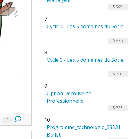
Managem ...
5 909
7
Cycle 4 - Les 5 domaines du Socle.
...
5 826
8
Cycle 3 - Les 5 domaines du Socle.
...
5 738
9
Option Découverte
Professionnelle ...
5 735
10
0
Programme_technologie_33531
Bullet ...