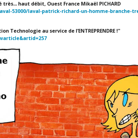
é très... haut débit, Ouest France Mikaël PICHARD
laval-53000/laval-patrick-richard-un-homme-branche-tr
ation Technologie au service de l’ENTREPRENDRE !"
ewarticle&artid=257