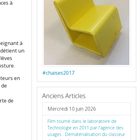
nces à
seignant à
 détient un
élèves
osture.
#chaises2017
ateurs en
 de
Anciens Articles
rte de
Mercredi 10 juin 2026
Film tourné dans le laboratoire de
Technologie en 2011 par l'agence des
usages : Dématérialisation du classeur