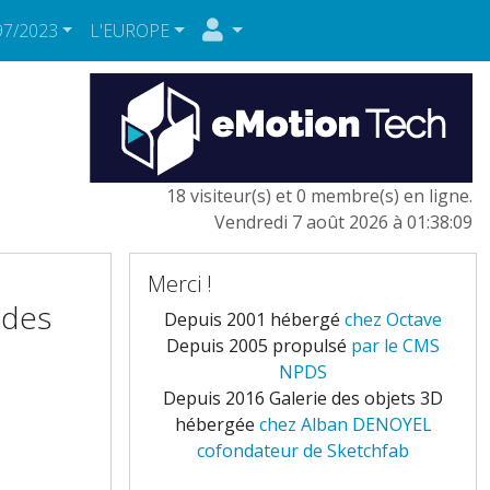
97/2023
L'EUROPE
18 visiteur(s) et 0 membre(s) en ligne.
Vendredi 7 août 2026 à 01:38:09
Merci !
 des
Depuis 2001 hébergé
chez Octave
Depuis 2005 propulsé
par le CMS
NPDS
Depuis 2016 Galerie des objets 3D
hébergée
chez Alban DENOYEL
cofondateur de Sketchfab